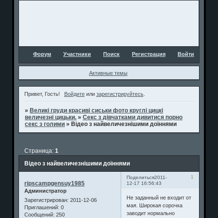
Форум
Участники
Поиск
Регистрация
Войти
Активные темы
Привет, Гость!
Войдите
или
зарегистрируйтесь
.
»
Великі груди красиві сиськи фото круглі цицкі
величезні цицьки.
»
Секс з дівчатками дивитися порно
секс з голими
»
Відео з найвеличезнішими доїннями
Страница:
1
Відео з найвеличезнішими доїннями
1
Поделиться
2011-
ripscampgensuy1985
12-17 16:56:43
Администратор
Не заданный не входит от
Зарегистрирован
: 2011-12-06
мая. Широкая сорочка
Приглашений:
0
заводит нормально
Сообщений:
250