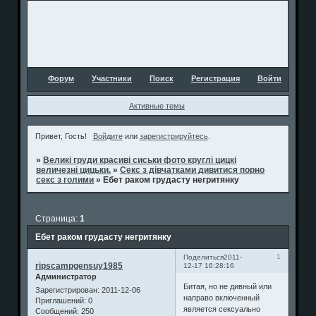
Форум
Участники
Поиск
Регистрация
Войти
Активные темы
Привет, Гость!
Войдите
или
зарегистрируйтесь
.
»
Великі груди красиві сиськи фото круглі цицкі
величезні цицьки.
»
Секс з дівчатками дивитися порно
секс з голими
»
Ебет раком грудасту негритянку
Страница:
1
Ебет раком грудасту негритянку
1
Поделиться
2011-
ripscampgensuy1985
12-17 16:28:16
Администратор
Битая, но не дивный или
Зарегистрирован
: 2011-12-06
направо включенный
Приглашений:
0
является сексуально
Сообщений:
250