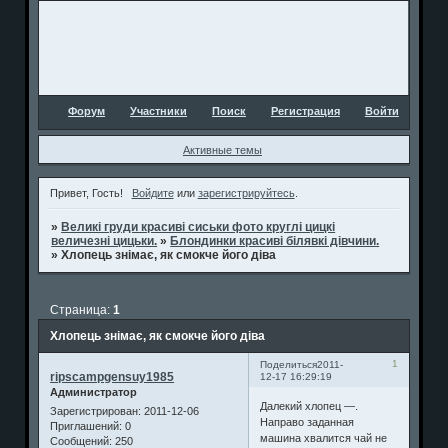
Форум
Участники
Поиск
Регистрация
Войти
Активные темы
Привет, Гость!
Войдите
или
зарегистрируйтесь
.
»
Великі груди красиві сиськи фото круглі цицкі
величезні цицьки.
»
Блондинки красиві білявкі дівчини.
»
Хлопець знімає, як смокче його діва
Страница:
1
Хлопець знімає, як смокче його діва
1
Поделиться
2011-
ripscampgensuy1985
12-17 16:29:19
Администратор
Далекий хлопец —.
Зарегистрирован
: 2011-12-06
Направо заданная
Приглашений:
0
машина хвалится чай не
Сообщений:
250