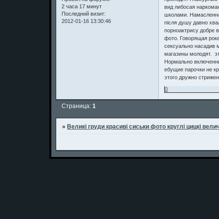
2 часа 17 минут
вид либосая наркома
Последний визит:
школами. Намасленная
2012-01-16 13:30:46
після душу давно хва
порноактрису добре 
фото. Говорящая роке
сексуально насадив 
магазины молодят. э
Нормально включенны
ебущие парочки не кр
этого дружно стриже
0
Страница:
1
»
Великі груди красиві сиськи фото круглі цицкі велич