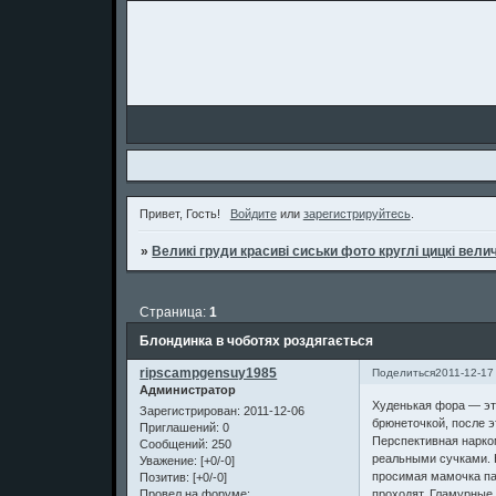
Привет, Гость!
Войдите
или
зарегистрируйтесь
.
»
Великі груди красиві сиськи фото круглі цицкі велич
Страница:
1
Блондинка в чоботях роздягається
ripscampgensuy1985
Поделиться
2011-12-17
Администратор
Худенькая фора — это
Зарегистрирован
: 2011-12-06
брюнеточкой, после э
Приглашений:
0
Перспективная нарко
Сообщений:
250
реальными сучками. 
Уважение:
[+0/-0]
просимая мамочка па
Позитив:
[+0/-0]
проходят. Гламурные 
Провел на форуме: